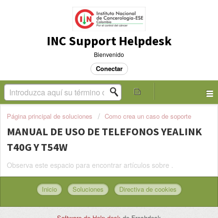
INC Support Helpdesk
Bienvenido
Conectar
Página principal de soluciones
Como crea un caso de soporte
MANUAL DE USO DE TELEFONOS YEALINK
T40G Y T54W
Observa este espacio para encontrar artículos sobre .
Inicio
Soluciones
Directiva de cookies
Software de Help desk
de Freshdesk